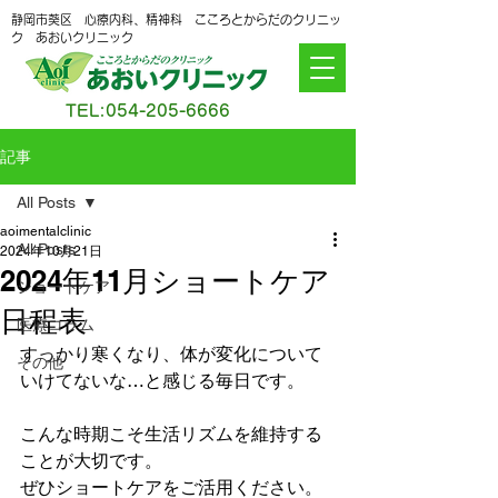
静岡市葵区 心療内科、精神科 こころとからだのクリニッ
ク あおいクリニック
TEL:
054-205-6666
記事
All Posts
aoimentalclinic
All Posts
2024年10月21日
2024年11月ショートケア
ショートケア
日程表
医療コラム
すっかり寒くなり、体が変化について
その他
いけてないな…と感じる毎日です。
こんな時期こそ生活リズムを維持する
ことが大切です。
ぜひショートケアをご活用ください。