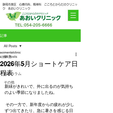
静岡市葵区 心療内科、精神科 こころとからだのクリニッ
ク あおいクリニック
TEL:
054-205-6666
記事
All Posts
aoimentalclinic
All Posts
4月21日
2026年5月ショートケア日
ショートケア
程表
医療コラム
その他
新緑がきれいで、外に出るのが気持ち
のよい季節になりましたね。
 その一方で、新年度からの疲れが少し
ずつ出てきたり、急に暑さを感じる日