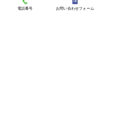
電話番号
お問い合わせフォーム
2026年7月ショートケア日
2026年6月シ
程表※一部修正
程表